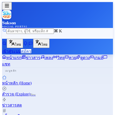
Sukson
SOCIAL PORTAL
⌘ K
ไทย
ไทย
เข้าสู่ระบบ
สมัคร
หน้าแรก
ข่าวสาร
เพลง
วิทยุ
หวย
ดูดวง
เกมส์
แชท
เมนูหลัก
หน้าหลัก (Home)
สำรวจ (Explore)
New
ข่าวสารสด