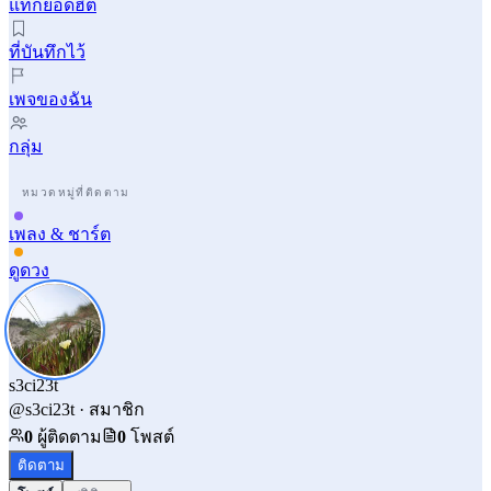
แท็กยอดฮิต
ที่บันทึกไว้
เพจของฉัน
กลุ่ม
หมวดหมู่ที่ติดตาม
เพลง & ชาร์ต
ดูดวง
s3ci23t
@
s3ci23t
·
สมาชิก
0
ผู้ติดตาม
0
โพสต์
ติดตาม