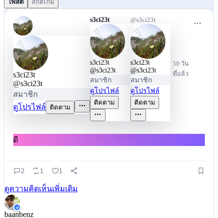
โพสต์
สถิติเกม
s3ci23t
@
s3ci23t
s3ci23t
s3ci23t
50 วัน
·
@
s3ci23t
@
s3ci23t
ที่แล้ว
s3ci23t
สมาชิก
สมาชิก
@
s3ci23t
ดูโปรไฟล์
ดูโปรไฟล์
สมาชิก
ติดตาม
ติดตาม
ดูโปรไฟล์
ติดตาม
ดี
2
1
1
ดูความคิดเห็นเพิ่มเติม
baanbenz